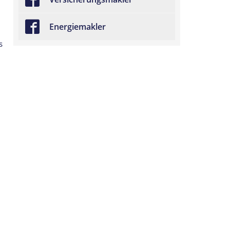
Energiemakler
s