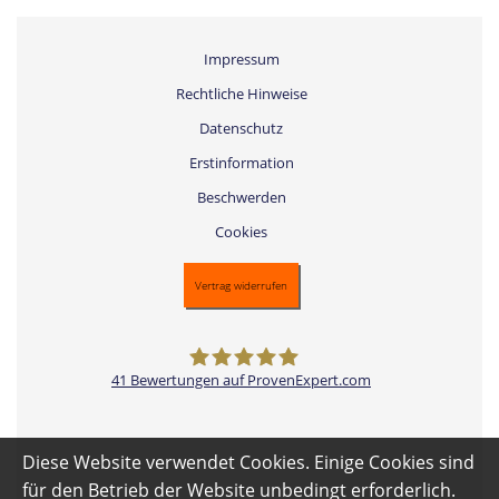
Impressum
Rechtliche Hinweise
Datenschutz
Erstinformation
Beschwerden
Cookies
Vertrag widerrufen
41
Bewertungen auf ProvenExpert.com
Versicherungsmakler Gettorf -
Diese Website verwendet Cookies. Einige Cookies sind
Thomas Pantzek
für den Betrieb der Website unbedingt erforderlich.